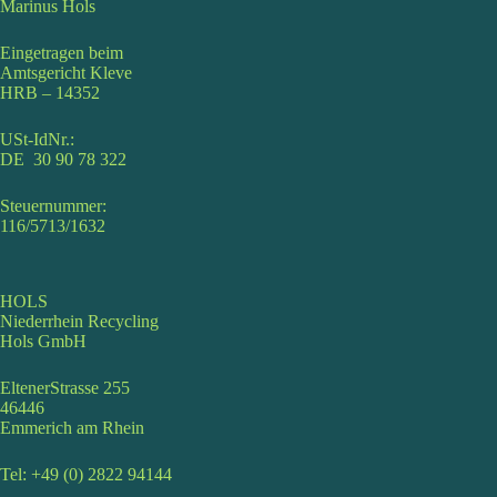
Marinus Hols
Eingetragen beim
Amtsgericht Kleve
HRB – 14352
USt-IdNr.:
DE 30 90 78 322
Steuernummer:
116/5713/1632
HOLS
Niederrhein Recycling
Hols GmbH
EltenerStrasse 255
46446
Emmerich am Rhein
Tel: +49 (0) 2822 94144