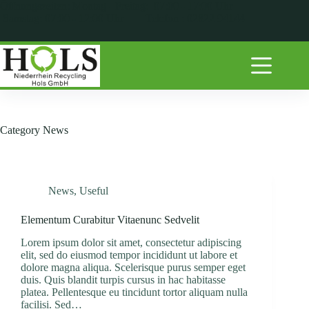
Skip
Öffnungszeiten: Montag - Freitag: 07:00 - 17:00 Uhr
to
Samstag: 07:00 - 12:00 Uhr Telefon : 02822 94144
content
Home
Leistungen
FOTOS
REFERENZEN
KONTAKT
Category
News
News
,
Useful
Elementum Curabitur Vitaenunc Sedvelit
Lorem ipsum dolor sit amet, consectetur adipiscing
elit, sed do eiusmod tempor incididunt ut labore et
dolore magna aliqua. Scelerisque purus semper eget
duis. Quis blandit turpis cursus in hac habitasse
platea. Pellentesque eu tincidunt tortor aliquam nulla
facilisi. Sed…